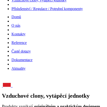
Vzduchové clony, vytápěcí jednotky
Příslušenství / Regulace / Potrubní komponenty
Domů
O nás
Kontakty
Reference
Časté dotazy
Dokumentace
Aktuality
Vzduchové clony, vytápěcí jednotky
Produkty vynikají
originálním a praktickým designem
,