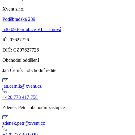
Xvent s.r.o.
Poděbradská 289
530 09 Pardubice VII - Trnová
IČ: 07627726
DIČ: CZ07627726
Obchodní oddělení
Jan Černík - obchodní ředitel
jan.cernik@xvent.cz
+420 778 417 758
Zdeněk Petr - obchodní zástupce
zdenek.petr@xvent.cz
+420 778 462 029