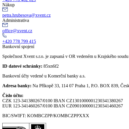
Nákup
petra.hrubesova@xvent.cz
Administrativa
office@xvent.cz
+420 778 799 415
Bankovní spojení
Společnost Xvent s.r.o. je zapsaná v OR vedeném u Krajského soudu
ID datové schránky:
85xn6f2
Bankovní účty vedené u Komerční banky a.s.
Adresa banky:
Na Příkopě 33, 114 07 Praha 1, P.O. BOX 839, Česk
Číslo účtu:
CZK 123-341380267/0100 IBAN CZ1301000001230341380267
EUR 123-341460267/0100 IBAN CZ0901000001230341460267
BIC/SWIFT: KOMBCZPP/KOMBCZPPXXX