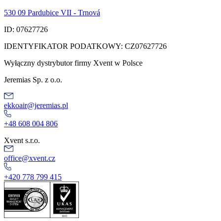
530 09 Pardubice VII - Trnová
ID: 07627726
IDENTYFIKATOR PODATKOWY: CZ07627726
Wyłączny dystrybutor firmy Xvent w Polsce
Jeremias Sp. z o.o.
ekkoair@jeremias.pl
+48 608 004 806
Xvent s.r.o.
office@xvent.cz
+420 778 799 415